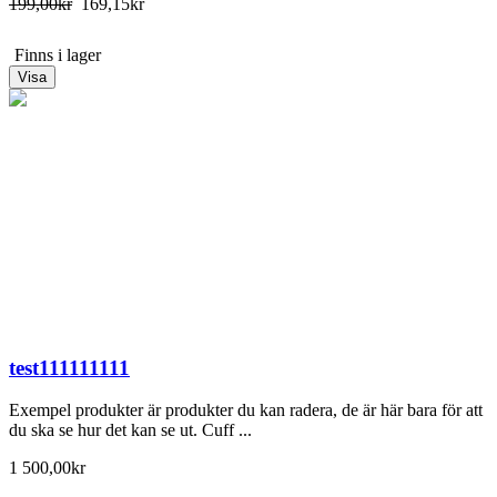
199,00kr
169,15kr
Finns i lager
Visa
test111111111
Exempel produkter är produkter du kan radera, de är här bara för att
du ska se hur det kan se ut. Cuff ...
1 500,00kr